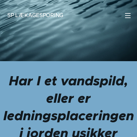
SP LÆKAGESPORING
LÆKAGESPORING
Har I et vandspild,
eller er
ledningsplaceringen
i jorden usikker